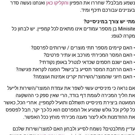
נשמע מבלבל? שחררו את הפפיון
והקליקו כאן
ואנחנו נעשה סדר
בעניינים עבורכם תיכף ומיד.
מתי יש צורך במיניסייט?
Minisite בן מספר עמודים אינו מתאים לכל קמפיין. יש לבחון כל
מקרה לגופו:
• האם קיימים מספר תתי מוצרים / שירותים לפרסם?
• האם המסר המכירתי מורכב או עתיר פרטים?
• האם ישנם חסמים שכדאי לנטרל באופן נקודתי?
• האם הרחבת המסר תסייע ב"בישול" הפונה לקראת פגישה?
• האם חיוני שהמוצר/השירות יקרינו אמינות ועוצמה?
אם נראה כי מיניסייט עשוי לשפר את עמדת המוצר/השירות ולייעל
את הליך המכירה לעומת דף בודד, הרי שאין ספק כי ההשקעה
המועטה ביצירת מיניסייט תשתלם ותועיל לקמפיין. אחרי הכל, כאשר
כל קליק וכל גולש שמגיע אל המפרסם הוא כל-כך יקר, חבל לפספס
את ההזדמנות ולא ליצור מענה מכירתי מוחץ ככל האפשר.
עדיין מתלבטים? נשמח לסייע ולבחון האם למוצר/שירות שלכם