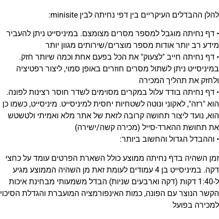
להלן ההבדלים העיקריים בין דפי נחיתה לבין minisite:
• דף נחיתה מוגבל למספר מסרים מצומצם. במיניסייט ניתן להעביר
מידע רב יותר אודות מספר מוצרים/שירותים מגוון יותר
• דף נחיתה חייב "לצעוק" את הכל בפעם אחת וכמה שיותר חזק.
במיניסייט ניתן לשתול מסרים חוזרים באופן סמוי, ליצור רפטיציה
ולחזק את תהליך המכירה
• דף נחיתה בודד עלול במקרים מסוימים לשדר חוסר רצינות לפונה.
הוא "רזה", לאקוני ונוטה לשטחיות יחסית למיניסייט. מיניסייט, כשמו כן
הוא, נועד ליצור תחושה קרובה לזאת של אתר מלא ואמיתי ולטשטש
את תחושת ההארד-סייל (מכירה קשה/ישירה)
• וההבדל הגדול והחשוב ביותר:
זמן השהיה בדף נחיתה ממוצע כולל השארת הפרטים עומד על כחצי
דקה. במיניסייט בן 4 עמודים לעומת זאת מן השהיה הממוצע מגיע
ל-1:40 דקות (דקה וארבעים שניות) הבדל משמעותי מבחינת איכות
הקשר הנוצר עם הפונה, כמות האינפורמציה המועברת והגדלת הסיכוי
למכירה בפועל